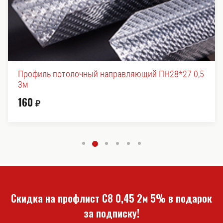
ляющий ПН28*27 0,5
Планка конька плоская 190*190 0
850
₽
Скидка на профлист С8 0,45 2м 5% в подарок
за подписку!